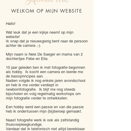
About me
WELKOM OP MIJN WEBSITE
Hallo!
Wat leuk dat je een kijkje neemt op mijn
website!
Ik snap dat je nieuwsgierig bent naar de persoon
achter de camera ;-).
Mijn naam is Nele De Saeger en mama van 2
dochtertjes Febe en Ella.
10 jaar geleden ben ik met fotografie begonnen
als hobby. Ik kocht een camera en leerde me
de basisprincipes aan. .
Nadien volgde ik nog enkele jaren avondschool
en heb ik me verder verdiept in
newbornfotografie. Ik blijf me nog steeds
bijscholen en volg regelmatig workshops om
mijn fotografie verder te ontwikkelen.
Een hobby werd een passie en van die passie
heb ik ondertussen mijn (bij)beroep gemaakt.
Naast fotografie werk ik ook als zelfstandig
thuisverpleegkundige.
Vandaar dat ik telefonisch niet altijd bereikbaar