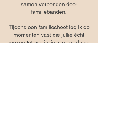
samen verbonden door
familiebanden.
Tijdens een familieshoot leg ik de
momenten vast die jullie écht
maken tot wie jullie zijn: de kleine
aanrakingen, spontane lachjes,
blikjes vol begrip en warmte.
De shoot vindt plaats op een
mooie buitenlocatie, zodat
iedereen zich vrij kan bewegen en
ontspannen kan zijn.
Dit geeft ruimte voor speelsheid,
interactie en spontane momenten,
terwijl ik de samenhang en
verbinding vastleg.
Elke familieshoot wordt afgestemd