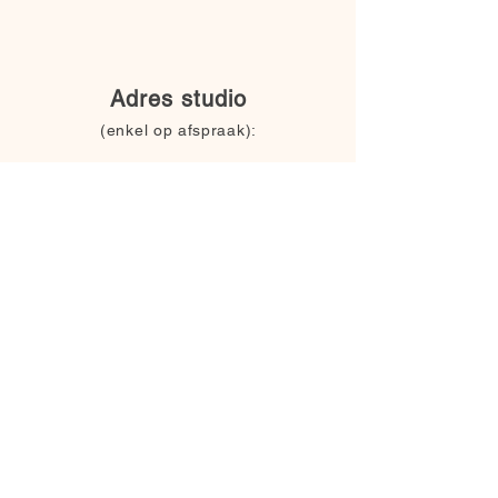
Adres studio
(enkel op afspraak):
Nele De Saeger Photography
Markt 15
1750 Lennik
neledesaeger@skynet.be
0473/94.60.00
Back to Top
Nele De Saeger