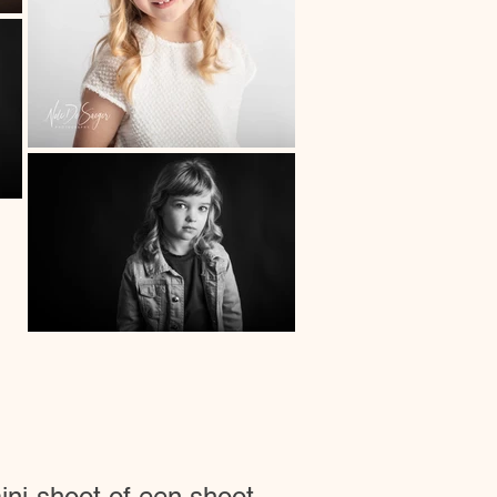
ni-shoot of een shoot