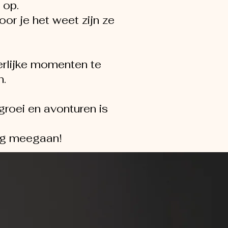
l op.
or je het weet zijn ze
erlijke momenten te
n.
groei en avonturen is
ng meegaan!